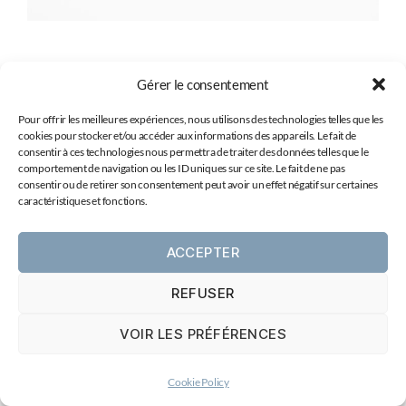
Gérer le consentement
Pour offrir les meilleures expériences, nous utilisons des technologies telles que les
cookies pour stocker et/ou accéder aux informations des appareils. Le fait de
consentir à ces technologies nous permettra de traiter des données telles que le
comportement de navigation ou les ID uniques sur ce site. Le fait de ne pas
Vous êtes à la recherche d’un
consentir ou de retirer son consentement peut avoir un effet négatif sur certaines
photographe pour votre mariage
caractéristiques et fonctions.
et surtout mon style vous plaît ?
ACCEPTER
Contactez-moi
pour voir s’il y a une belle
connection entre nous
! =)
REFUSER
VOIR LES PRÉFÉRENCES
Cookie Policy